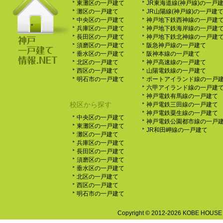
東灘区の一戸建て
JR東海道線(神戸線)の一戸
灘区の一戸建て
JR山陽線(神戸線)の一戸建
中央区の一戸建て
神戸地下鉄西神線の一戸建
兵庫区の一戸建て
神戸地下鉄海岸線の一戸建
長田区の一戸建て
神戸地下鉄北神線の一戸建
須磨区の一戸建て
阪急神戸線の一戸建て
垂水区の一戸建て
阪神本線の一戸建て
北区の一戸建て
神戸高速線の一戸建て
西区の一戸建て
山陽電鉄線の一戸建て
明石市の一戸建て
ポートアイランド線の一戸
六甲アイランド線の一戸建
神戸電鉄有馬線の一戸建て
校区から探す
神戸電鉄三田線の一戸建て
神戸電鉄粟生線の一戸建て
中央区の一戸建て
神戸電鉄公園都市線の一戸
東灘区の一戸建て
JR和田岬線の一戸建て
灘区の一戸建て
兵庫区の一戸建て
長田区の一戸建て
須磨区の一戸建て
垂水区の一戸建て
北区の一戸建て
西区の一戸建て
明石市の一戸建て
Copyright ©
2012-2026 KOBE HOUSE R