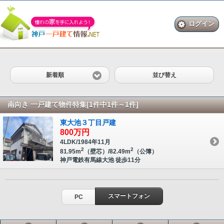
ログイン
新着順
並び替え
南向き 一戸建て物件特集[1件中1件～1件]
東大池３丁目戸建
800
万円
4LDK/1984年11月
2
2
81.95m
（壁芯）/82.49m
（公簿）
神戸電鉄有馬線
大池
徒歩
11
分
スマートフォン
PC