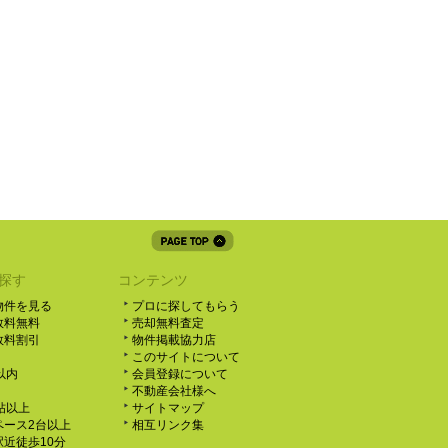
探す
コンテンツ
物件を見る
プロに探してもらう
数料無料
売却無料査定
数料割引
物件掲載協力店
このサイトについて
以内
会員登録について
不動産会社様へ
0帖以上
サイトマップ
ペース2台以上
相互リンク集
近徒歩10分