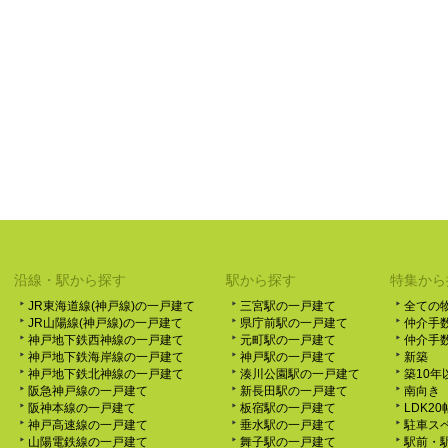
沿線・駅から探す
駅から探す
特集から
JR東海道線(神戸線)の一戸建て
三宮駅の一戸建て
全ての
JR山陽線(神戸線)の一戸建て
県庁前駅の一戸建て
仲介手
神戸地下鉄西神線の一戸建て
元町駅の一戸建て
仲介手
神戸地下鉄海岸線の一戸建て
神戸駅の一戸建て
新築
神戸地下鉄北神線の一戸建て
湊川公園駅の一戸建て
築10年
阪急神戸線の一戸建て
新長田駅の一戸建て
南向き
阪神本線の一戸建て
板宿駅の一戸建て
LDK2
神戸高速線の一戸建て
垂水駅の一戸建て
駐車ス
山陽電鉄線の一戸建て
舞子駅の一戸建て
駅前・駅