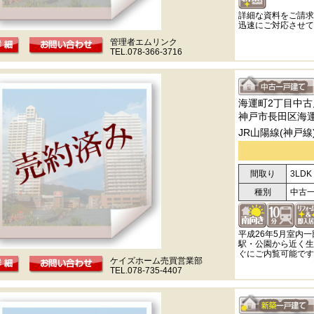
詳細な資料をご請求
迅速にご対応させて
管理者エムリンク
TEL.078-366-3716
海運町2丁目中古
神戸市長田区海運
JR山陽線(神戸線
間取り
3LDK
種別
中古
平成26年5月室内
駅・公園から近く生
ぐにご内覧可能です
ケイズホーム売買営業部
TEL.078-735-4407