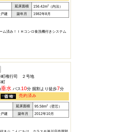
2
延床面積
156.42m
（内法）
一戸建
築年月
1982年8月
ォーム済み！ＩＨコンロ食洗機付きシステム
谷町権行司 ２号地
谷町
垂水
10
7
)
バス
分 掘割より徒歩
分
売約済み
2
延床面積
95.58m
（壁芯）
一戸建
築年月
2012年10月
付き☆ こんにちは、クラスモ湊川店売買部