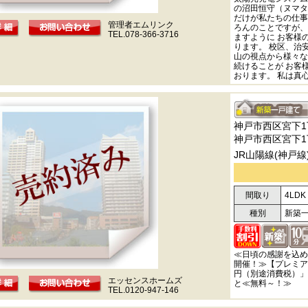
の沼田恒守（ヌマタ
だけが私たちの仕事
管理者エムリンク
ろんのことですが、
TEL.078-366-3716
ますように お客様
ります。 校区、治
山の視点から様々な
続けることが お客
おります。 私は真
神戸市西区宮下1
神戸市西区宮下1
JR山陽線(神戸線
間取り
4LDK
種別
新築
≪日頃の感謝を込め
開催！≫【プレミア
円（別途消費税）」
エッセンスホームズ
と≪無料～！≫
TEL.0120-947-146