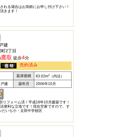
される場合はお気軽にお申し付け下さい！
頂きます！
戸建
町2丁目
鷹取
4
)
徒歩
分
売約済み
2
延床面積
83.02m
（内法）
一戸建
築年月
2006年10月
一部リフォーム済！平成18年10月建築です！
活便利な立地です！現在空家ですので、す
♪だいち小・太田中学校区