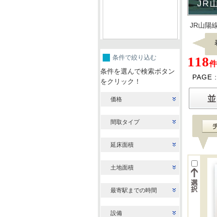
JR
JR山陽
条件で絞り込む
118
件
条件を選んで検索ボタン
PAGE 
をクリック！
価格
間取タイプ
延床面積
土地面積
最寄駅までの時間
設備