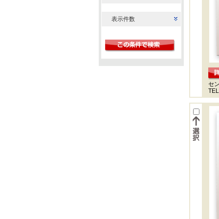
表示件数
セ
TEL