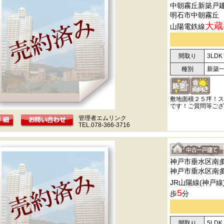
中朝霧丘新築戸
明石市中朝霧丘
大蔵
山陽電鉄線
間取り
3LDK
種別
新築
敷地面積２５坪！ス
です！ご質問等ござ
管理者エムリンク
TEL.078-366-3716
神戸市垂水区南
神戸市垂水区南
JR山陽線(神戸線
5
歩
分
間取り
5LDK