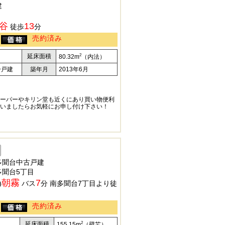
建
谷
13
徒歩
分
売約済み
2
延床面積
80.32m
（内法）
一戸建
築年月
2013年6月
ーパーやキリン堂も近くにあり買い物便利
いましたらお気軽にお申し付け下さい！
多聞台中古戸建
多聞台5丁目
朝霧
7
)
バス
分 南多聞台7丁目より徒
売約済み
2
延床面積
155.15m
（壁芯）