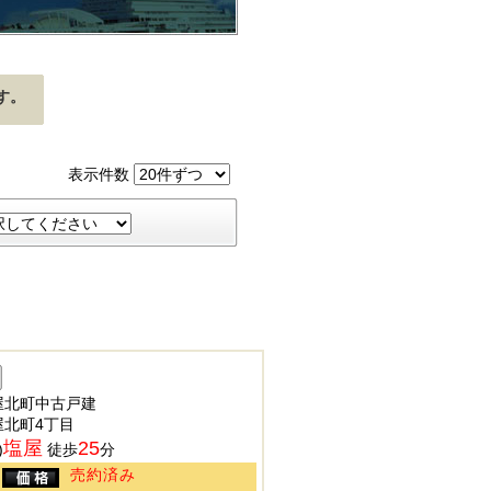
す。
表示件数
屋北町中古戸建
屋北町4丁目
塩屋
25
)
徒歩
分
売約済み