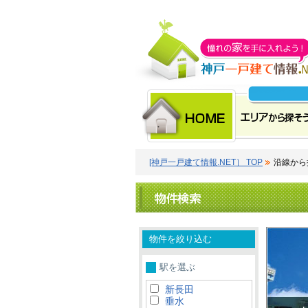
[神戸一戸建て情報.NET］ TOP
沿線から
物件を絞り込む
駅を選ぶ
新長田
垂水