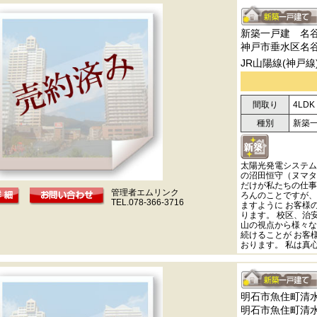
新築一戸建 名
神戸市垂水区名
JR山陽線(神戸線
間取り
4LDK
種別
新築
太陽光発電システム
の沼田恒守（ヌマタ
だけが私たちの仕事
管理者エムリンク
ろんのことですが、
TEL.078-366-3716
ますように お客様
ります。 校区、治
山の視点から様々な
続けることが お客
おります。 私は真
明石市魚住町清
明石市魚住町清