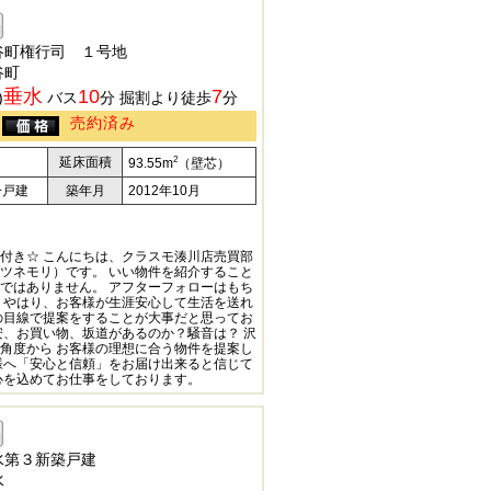
谷町権行司 １号地
谷町
垂水
10
7
)
バス
分 掘割より徒歩
分
売約済み
2
延床面積
93.55m
（壁芯）
一戸建
築年月
2012年10月
付き☆ こんにちは、クラスモ湊川店売買部
ツネモリ）です。 いい物件を紹介すること
ではありません。 アフターフォローはもち
 やはり、お客様が生涯安心して生活を送れ
の目線で提案をすることが大事だと思ってお
安、お買い物、坂道があるのか？騒音は？ 沢
角度から お客様の理想に合う物件を提案し
様へ「安心と信頼」をお届け出来ると信じて
心を込めてお仕事をしております。
水第３新築戸建
水