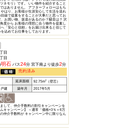
ツネモリ）です。 いい物件を紹介すること
ではありません。 アフターフォローはもち
 やはり、お客様が生涯安心して生活を送れ
の目線で提案をすることが大事だと思ってお
安、お買い物、坂道があるのか？騒音は？ 沢
角度から お客様の理想に合う物件を提案し
様へ「安心と信頼」をお届け出来ると信じて
心を込めてお仕事をしております。
丁目
丁目
明石
24
2
)
バス
分 宮下南より徒歩
分
売約済み
2
延床面積
92.75m
（壁芯）
一戸建
築年月
2017年5月
まして、仲介手数料の割引キャンペーンを
ムキャンペーン】 ～通常「価格×3％＋6万
の仲介手数料が キャンペーン中に限りなん