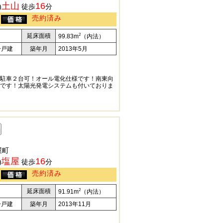
土山
16
)
徒歩
分
売約済み
2
延床面積
99.83m
（内法）
一戸建
築年月
2013年5月
駐車２台可！オール電化仕様です！南東向
です！太陽光発電システムも付いておりま
屋町
塩屋
16
)
徒歩
分
売約済み
2
延床面積
91.91m
（内法）
一戸建
築年月
2013年11月