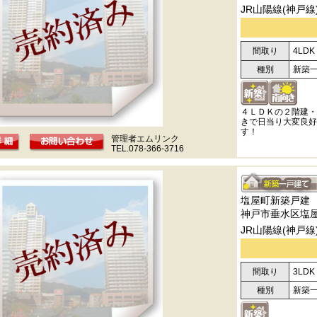
JR山陽線(神戸線
間取り
4LDK
種別
新築
４ＬＤＫの２階建・
きで日当り大変良好
す！
管理者エムリンク
TEL.078-366-3716
塩屋町新築戸建
神戸市垂水区塩
JR山陽線(神戸線
間取り
3LDK
種別
新築