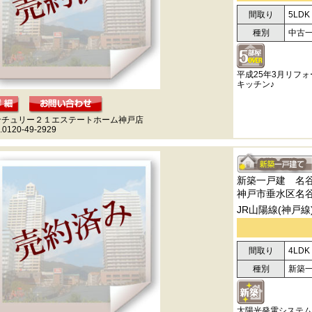
間取り
5LDK
種別
中古
平成25年3月リフ
キッチン♪
ンチュリー２１エステートホーム神戸店
.0120-49-2929
新築一戸建 名
神戸市垂水区名
JR山陽線(神戸線
間取り
4LDK
種別
新築
太陽光発電システム